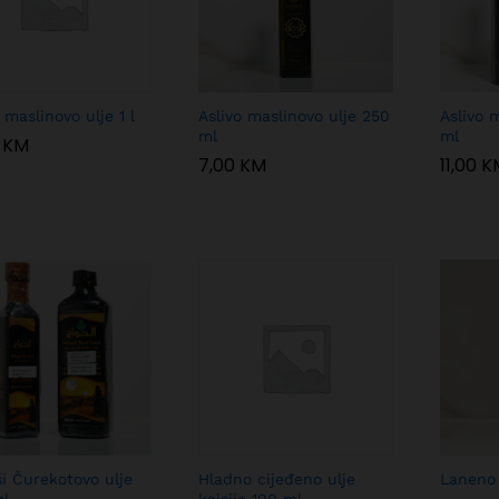
 maslinovo ulje 1 l
Aslivo maslinovo ulje 250
Aslivo 
ml
ml
0
0
KM
KM
7,00
7,00
KM
KM
11,00
11,00
K
K
i Čurekotovo ulje
Hladno cijeđeno ulje
Laneno 
l
kajsije 100 ml