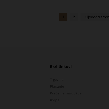
1
2
Sljedeća stra
Brzi linkovi
Trgovina
Plaćanje
Praćenje narudžbe
Korpa