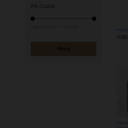
PO CIJENI
Min
Max
Cijena:
0 KM
—
50 KM
Aslivo
price
price
17,0
17,0
Filtriraj
Habeš
500 m