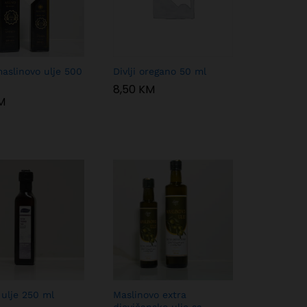
maslinovo ulje 500
Divlji oregano 50 ml
8,50
8,50
KM
KM
M
M
ulje 250 ml
Maslinovo extra
djevičansko ulje sa