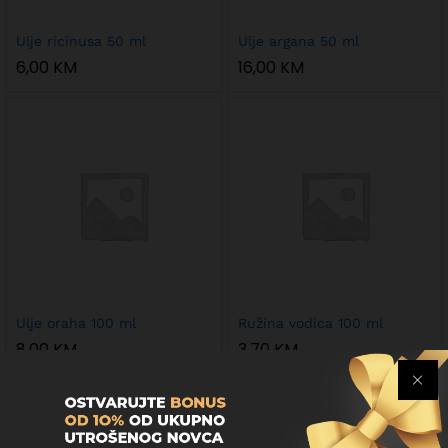
Ulje ricinusa 50 ml
Ulje argana 50 ml
6,00
KM
16,00
KM
Ulje oraha 100 ml
Ružina vodica 100 ml
8,00
KM
3,70
KM