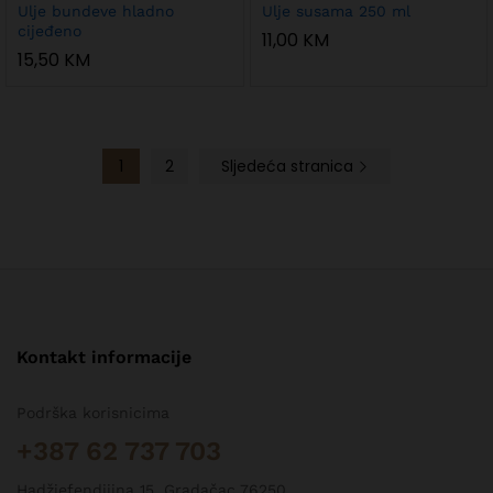
Ulje bundeve hladno
Ulje susama 250 ml
cijeđeno
11,00
KM
15,50
KM
1
2
Sljedeća stranica
Kontakt informacije
Podrška korisnicima
+387 62 737 703
Hadžiefendijina 15, Gradačac 76250