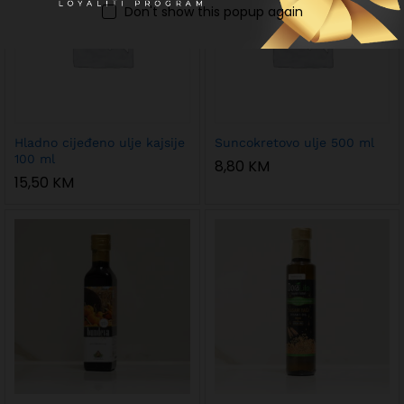
Don't show this popup again
Hladno cijeđeno ulje kajsije
Suncokretovo ulje 500 ml
100 ml
8,80
KM
15,50
KM