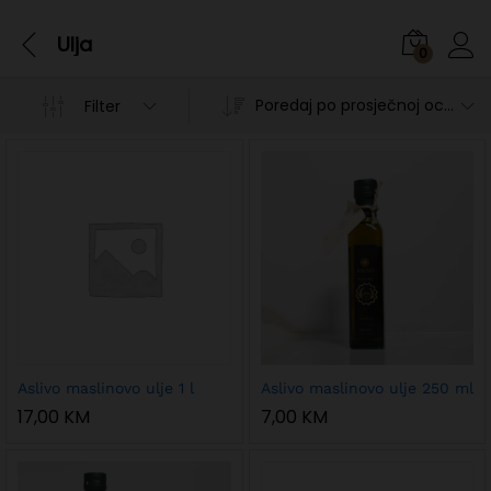
Ulja
0
Poredaj po prosječnoj ocjeni
Filter
n
x
Aslivo maslinovo ulje 1 l
Aslivo maslinovo ulje 250 ml
ce
ce
17,00
KM
7,00
KM