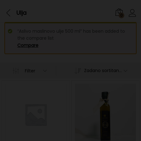
Ulja
0
“Aslivo maslinovo ulje 500 ml” has been added to
the compare list
Compare
Zadano sortitanje
Filter
n
x
ce
ce