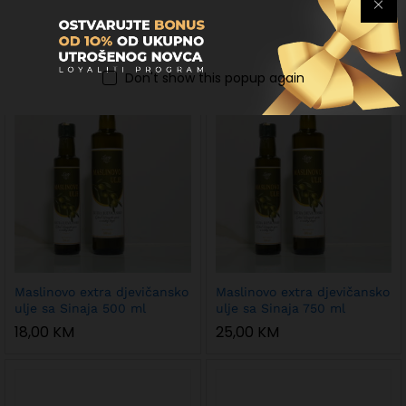
Laneno ulje 250 ml
Maslinovo extra djevičansko
ulje sa Sinaja 250 ml
6,50
KM
10,00
KM
Don't show this popup again
Maslinovo extra djevičansko
Maslinovo extra djevičansko
ulje sa Sinaja 500 ml
ulje sa Sinaja 750 ml
18,00
KM
25,00
KM