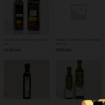
Habeši Čurekotovo ulje 500
Hladno cijeđeno ulje kajsije
ml
100 ml
47,50
KM
15,50
KM