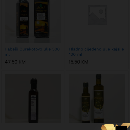
Habeši Čurekotovo ulje 500
Hladno cijeđeno ulje kajsije
ml
100 ml
47,50
KM
15,50
KM