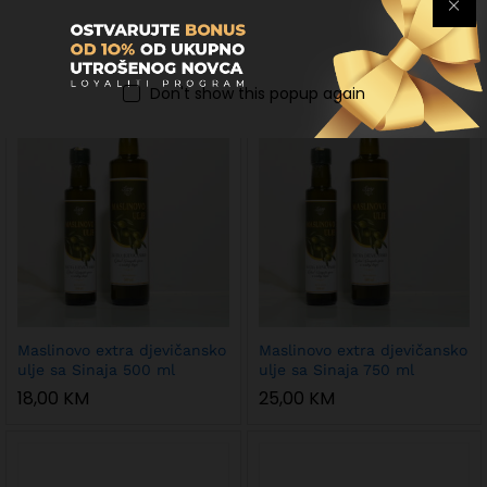
Laneno ulje 250 ml
Maslinovo extra djevičansko
ulje sa Sinaja 250 ml
6,50
KM
10,00
KM
Don't show this popup again
Maslinovo extra djevičansko
Maslinovo extra djevičansko
ulje sa Sinaja 500 ml
ulje sa Sinaja 750 ml
18,00
KM
25,00
KM