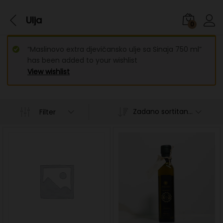
Ulja
0
“Maslinovo extra djevičansko ulje sa Sinaja 750 ml”
has been added to your wishlist
View wishlist
Zadano sortitanje
Filter
n
x
ce
ce