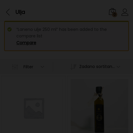
Ulja
0
“Laneno ulje 250 ml” has been added to the
compare list
Compare
Zadano sortitanje
Filter
n
x
ce
ce