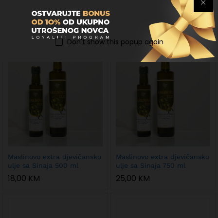
Laneno ulje 250 ml
Maslinovo extra djevičansko
ulje sa Sinaja 250 ml
6,50
KM
10,00
KM
Don't show this popup again
Maslinovo extra djevičansko
Maslinovo extra djevičansko
ulje sa Sinaja 500 ml
ulje sa Sinaja 750 ml
18,00
KM
25,00
KM