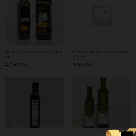
Habeši Čurekotovo ulje 500
Hladno cijeđeno ulje kajsije
ml
100 ml
47,50
KM
15,50
KM