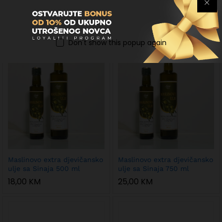
Laneno ulje 250 ml
Maslinovo extra djevičansko
ulje sa Sinaja 250 ml
6,50
KM
10,00
KM
Don't show this popup again
Maslinovo extra djevičansko
Maslinovo extra djevičansko
ulje sa Sinaja 500 ml
ulje sa Sinaja 750 ml
18,00
KM
25,00
KM