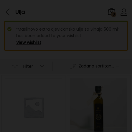
Ulja
0
“Maslinovo extra djevičansko ulje sa Sinaja 500 ml”
has been added to your wishlist
View wishlist
Zadano sortitanje
Filter
n
x
ce
ce