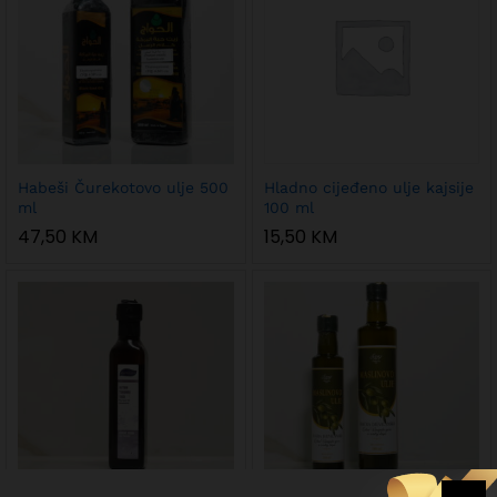
Habeši Čurekotovo ulje 500
Hladno cijeđeno ulje kajsije
ml
100 ml
47,50
KM
15,50
KM