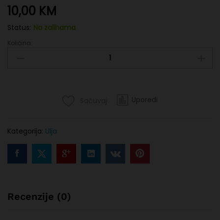
10,00
KM
Status:
Na zalihama
Količina:
Maslinovo
extra
djevičansko
ulje
sa
Sinaja
Uporedi
Sačuvaj
250
ml
Kategorija:
Ulja
quantity
Recenzije (0)