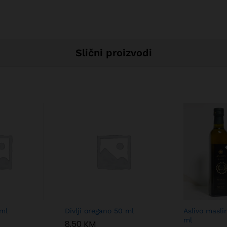
Slični proizvodi
 ml
Divlji oregano 50 ml
Aslivo masli
ml
8,50
KM