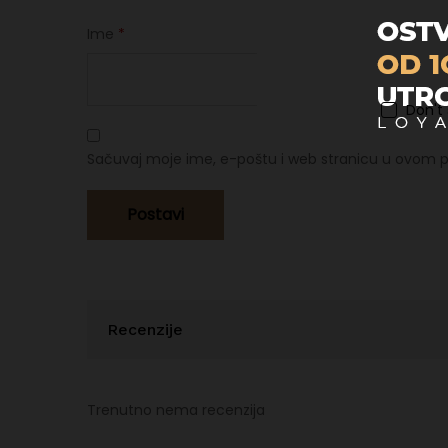
Ime
*
Don't
Sačuvaj moje ime, e-poštu i web stranicu u ovom p
Recenzije
Trenutno nema recenzija