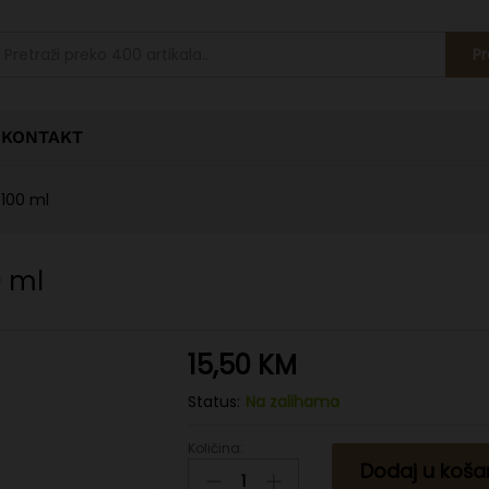
Pr
KONTAKT
 100 ml
0 ml
15,50
KM
Status:
Na zalihama
Količina:
Hladno
Dodaj u koša
cijeđeno