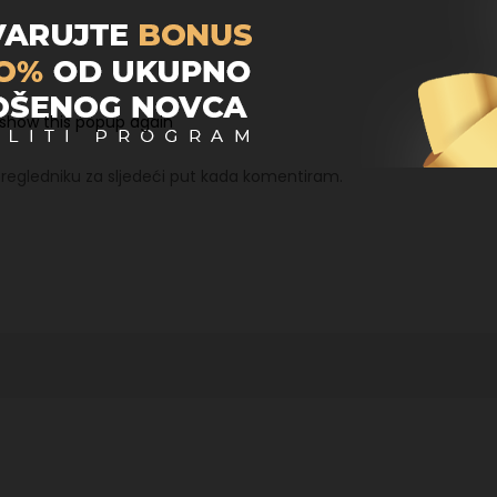
Email
*
 show this popup again
regledniku za sljedeći put kada komentiram.