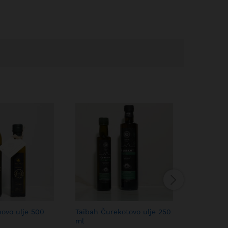
novo ulje 500
Taibah Čurekotovo ulje 250
Ulje orah
ml
8,00
KM