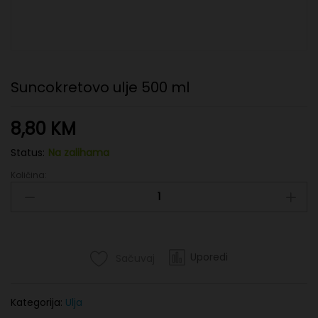
Suncokretovo ulje 500 ml
8,80
KM
Status:
Na zalihama
Količina:
Suncokretovo
ulje
500
ml
quantity
Uporedi
Sačuvaj
Kategorija:
Ulja