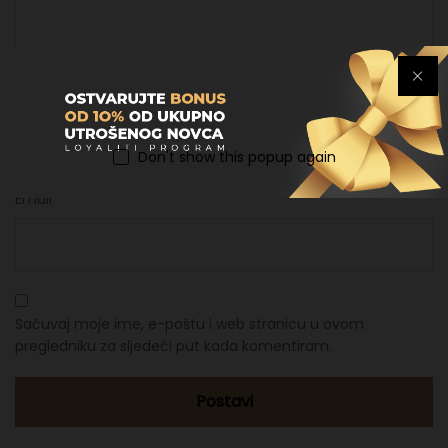
Ime
*
Don't show this popup again
Email
*
Sačuvaj moje ime, e-poštu i web stranicu u ovom
pregledniku za sljedeći put kada komentiram.