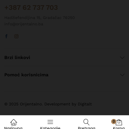
+387 62 737 703
Hadžiefendijina 15, Gradačac 76250
info@orijentalno.ba
Brzi linkovi
Pomoć korisnicima
© 2025 Orijentalno. Development by Digitalt
0
Naslovna
Kategorije
Pretraga
Korpa