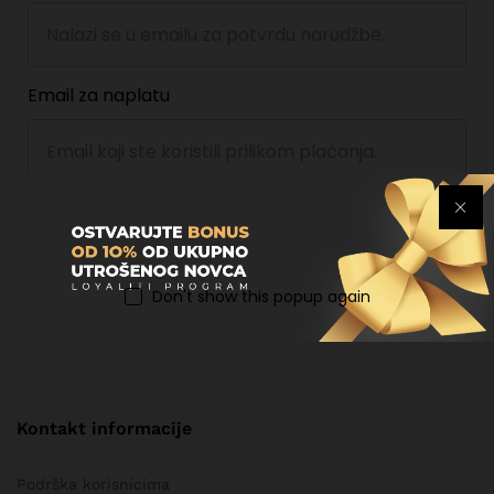
Email za naplatu
Prati
Don't show this popup again
Kontakt informacije
Podrška korisnicima