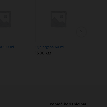
ca 100 ml
Ulje argana 50 ml
Aslivo ma
ml
16,00
KM
7,00
KM
Pomoć korisnicima