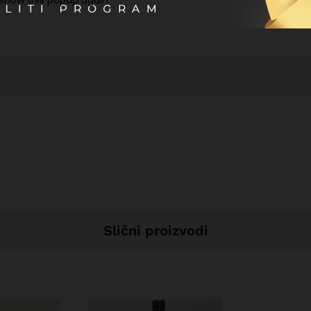
 show this popup again
Slični proizvodi