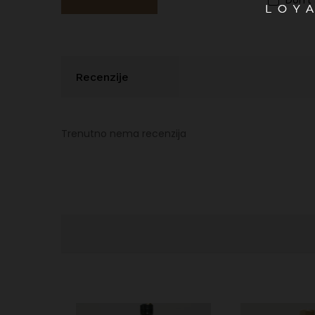
Don't
Recenzije
Trenutno nema recenzija