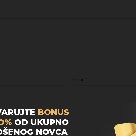
Email
*
regledniku za sljedeći put kada komentiram.