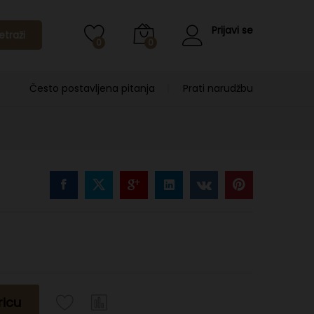
Prijavi se
etraži
0
0
Često postavljena pitanja
Prati narudžbu
ricu