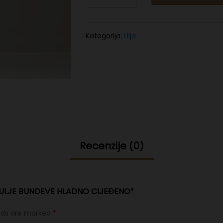
hladno
cijeđeno
quantity
Kategorija:
Ulja
Recenzije (0)
 “ULJE BUNDEVE HLADNO CIJEĐENO”
elds are marked
*