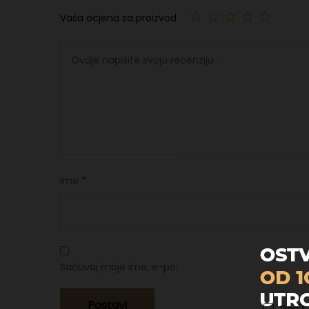
Vaša ocjena za proizvod
Ime
*
Sačuvaj moje ime, e-poštu i web stranicu u ovom p