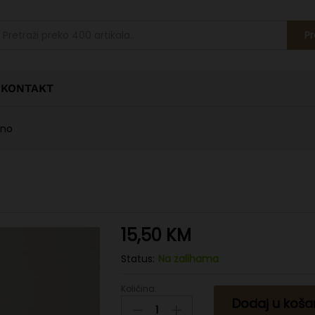
Pr
KONTAKT
eno
15,50
KM
Status:
Na zalihama
Količina:
Ulje
Dodaj u koša
bundeve