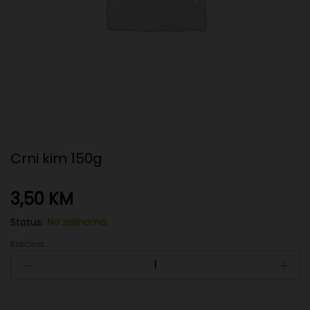
Crni kim 150g
3,50
KM
Status:
Na zalihama
Količina:
Crni
kim
150g
quantity