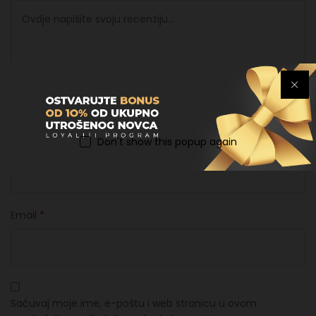
Don't show this popup again
Ime
*
Email
*
Sačuvaj moje ime, e-poštu i web stranicu u ovom