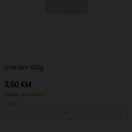
Crni kim 150g
3,50
KM
Status:
Na zalihama
Količina:
Crni
kim
150g
quantity