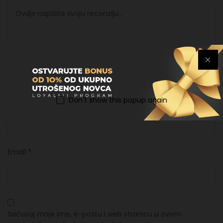
Don't show this popup again
Ime
*
Email
*
Sačuvaj moje ime, e-poštu i web stranicu u ovom