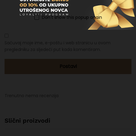
Email
*
Don't show this popup again
Sačuvaj moje ime, e-poštu i web stranicu u ovom
pregledniku za sljedeći put kada komentiram.
Trenutno nema recenzija
Slični proizvodi