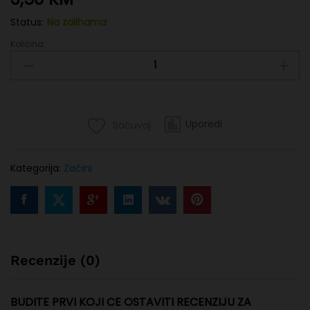
Status:
Na zalihama
Količina:
Bulgur
krupni
500g
quantity
Uporedi
Sačuvaj
Kategorija:
Začini
Recenzije (0)
BUDITE PRVI KOJI CE OSTAVITI RECENZIJU ZA