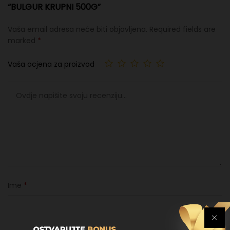
“BULGUR KRUPNI 500G”
Vaša email adresa neće biti objavljena.
Required fields are
marked
*
Vaša ocjena za proizvod
Ime
*