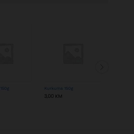
 150g
Kurkuma 150g
Čia sjem
3,00
KM
2,50
KM