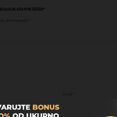
 “BULGUR KRUPNI 500G”
elds are marked
*
Email
*