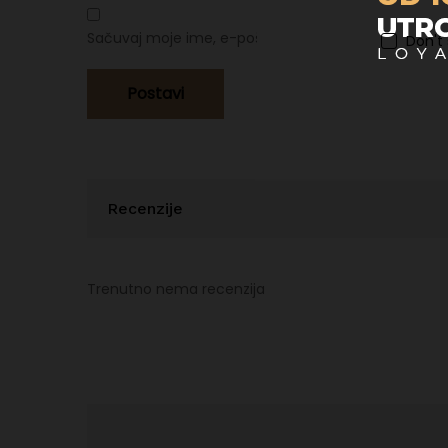
Sačuvaj moje ime, e-poštu i web stranicu u ovom p
Don't
Recenzije
Trenutno nema recenzija