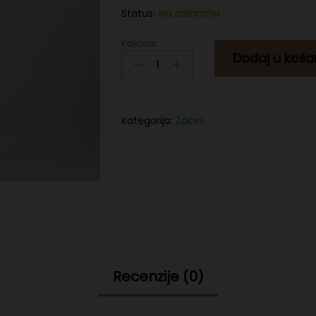
Status:
Na zalihama
Količina:
Bulgur
Dodaj u koša
krupni
500g
quantity
Kategorija:
Začini
Recenzije (0)