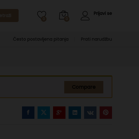
Prijavi se
etraži
0
0
Često postavljena pitanja
Prati narudžbu
Compare