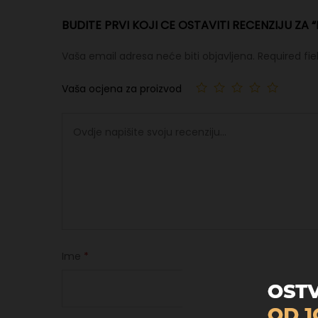
BUDITE PRVI KOJI CE OSTAVITI RECENZIJU ZA
Vaša email adresa neće biti objavljena.
Required fi
Vaša ocjena za proizvod
Ime
*