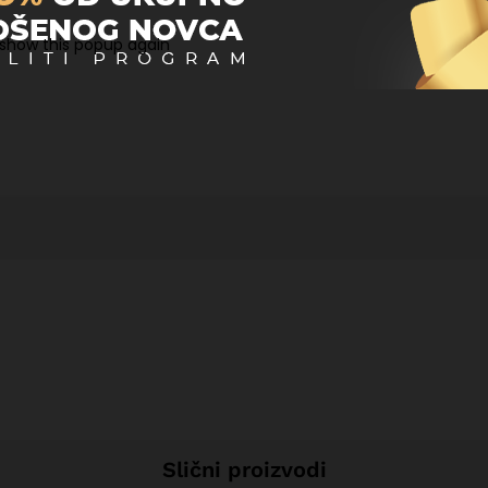
regledniku za sljedeći put kada komentiram.
 show this popup again
Slični proizvodi