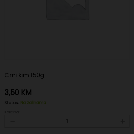
Crni kim 150g
3,50
KM
Status:
Na zalihama
Količina:
Crni
kim
150g
quantity