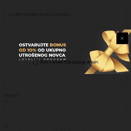
Don't show this popup again
Ime
*
Email
*