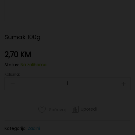
Sumak 100g
2,70
KM
Status:
Na zalihama
Količina:
Sumak
100g
quantity
Uporedi
Sačuvaj
Kategorija:
Začini