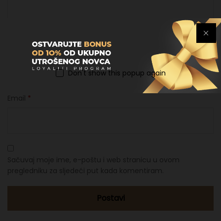
Ime
*
Don't show this popup again
Email
*
Sačuvaj moje ime, e-poštu i web stranicu u ovom
pregledniku za sljedeći put kada komentiram.