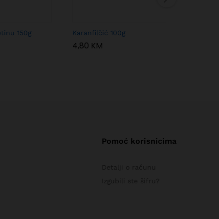
etinu 150g
Karanfilčić 100g
Pinjoli 50
4,80
KM
9,00
KM
Pomoć korisnicima
Detalji o računu
Izgubili ste šifru?