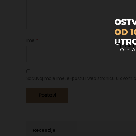
Ime
*
Don't
Sačuvaj moje ime, e-poštu i web stranicu u ovom p
Recenzije