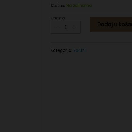
Status:
Na zalihama
Količina:
Sumak
Dodaj u koša
100g
quantity
Kategorija:
Začini