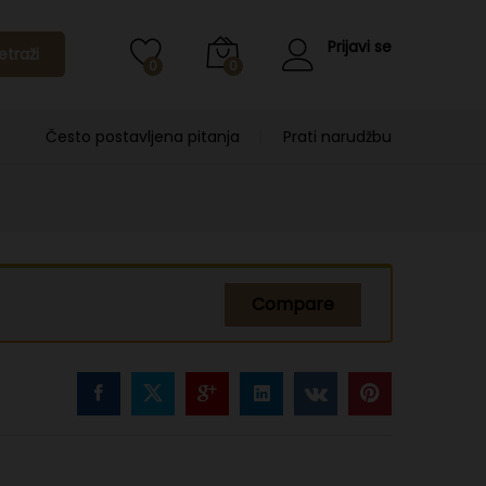
Prijavi se
etraži
0
0
Često postavljena pitanja
Prati narudžbu
Compare