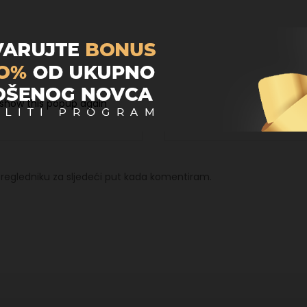
Email
*
 show this popup again
regledniku za sljedeći put kada komentiram.