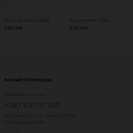
Začin za piletinu 150g
Čia sjemenke 100g
3,00
KM
2,50
KM
Kontakt informacije
Podrška korisnicima
+387 62 737 703
Hadžiefendijina 15, Gradačac 76250
info@orijentalno.ba