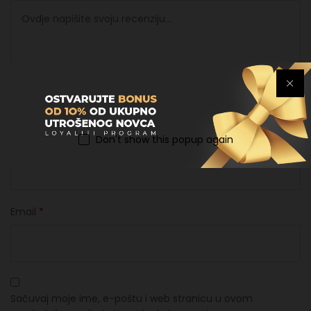
Don't show this popup again
Ime
*
Email
*
Sačuvaj moje ime, e-poštu i web stranicu u ovom