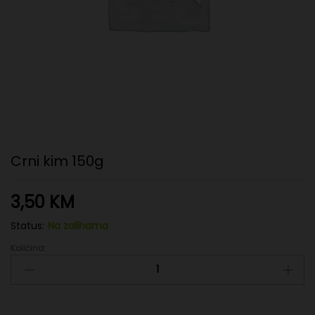
Crni kim 150g
3,50
KM
Status:
Na zalihama
Količina:
Crni
kim
150g
quantity