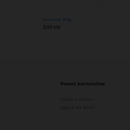
Kurkuma 150g
Set zači
3,00
KM
15,00
KM
Pomoć korisnicima
Detalji o računu
Izgubili ste šifru?