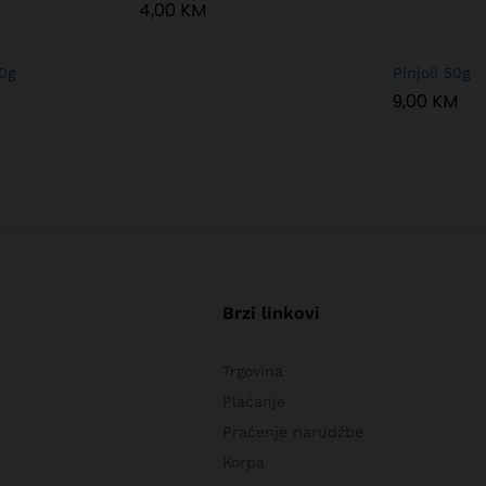
4,00
KM
0g
Pinjoli 50g
9,00
KM
Brzi linkovi
Trgovina
Plaćanje
Praćenje narudžbe
Korpa