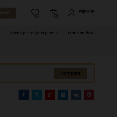
Prijavi se
etraži
0
0
Često postavljena pitanja
Prati narudžbu
Compare