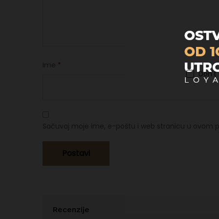
Ime
*
Don't
Sačuvaj moje ime, e-poštu i web stranicu u ovom p
Recenzije