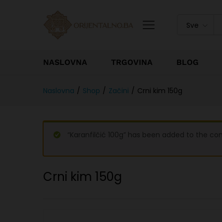
Sve
NASLOVNA
TRGOVINA
BLOG
Naslovna
/
Shop
/
Začini
/
Crni kim 150g
“Karanfilčić 100g” has been added to the com
Crni kim 150g