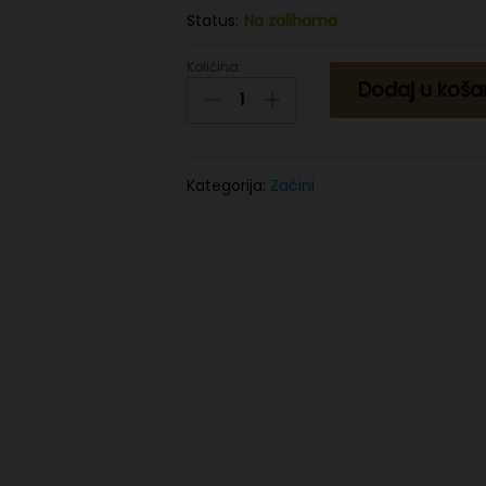
Status:
Na zalihama
Količina:
Crni
Dodaj u koša
kim
150g
quantity
Kategorija:
Začini