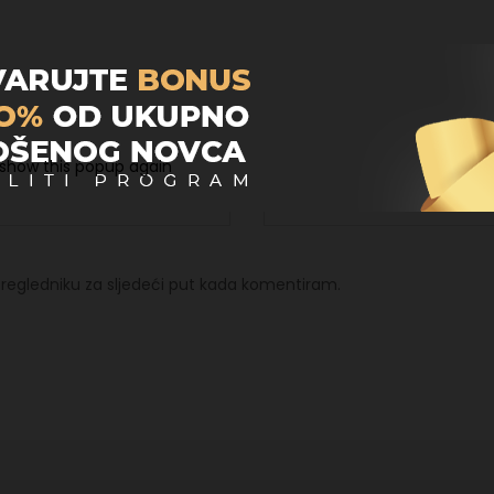
Email
*
 show this popup again
regledniku za sljedeći put kada komentiram.