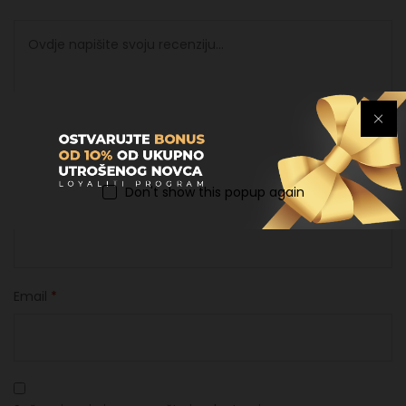
Don't show this popup again
Ime
*
Email
*