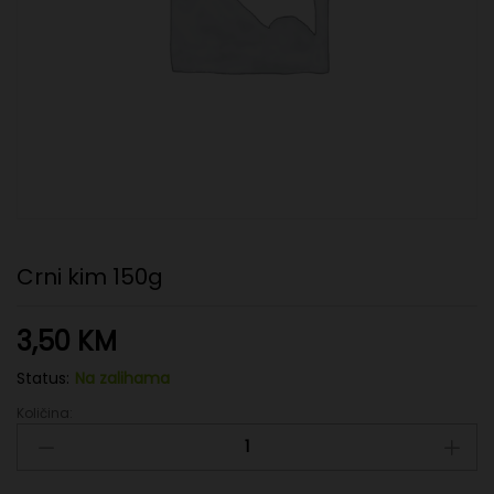
Crni kim 150g
3,50
KM
Status:
Na zalihama
Količina:
Crni
kim
150g
quantity