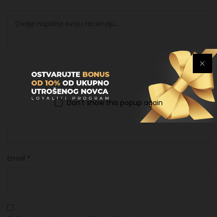
Don't show this popup again
Ime
*
Email
*