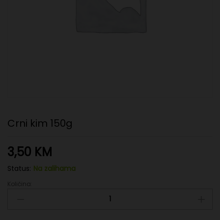
Crni kim 150g
3,50
KM
Status:
Na zalihama
Količina:
Crni
kim
150g
quantity