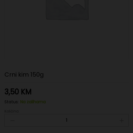
Crni kim 150g
3,50
KM
Status:
Na zalihama
Količina:
Crni
kim
150g
quantity