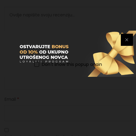
Don't show this popup again
Ime
*
Email
*