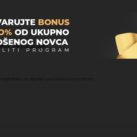
Email
*
 show this popup again
regledniku za sljedeći put kada komentiram.