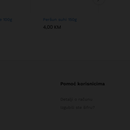
e 100g
Peršun suhi 150g
Garam Ma
4,00
KM
2,50
KM
Pomoć korisnicima
Detalji o računu
Izgubili ste šifru?