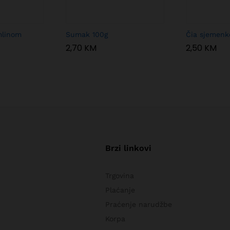
mlinom
Sumak 100g
Čia sjemenk
2,70
KM
2,50
KM
Brzi linkovi
Trgovina
Plaćanje
Praćenje narudžbe
Korpa