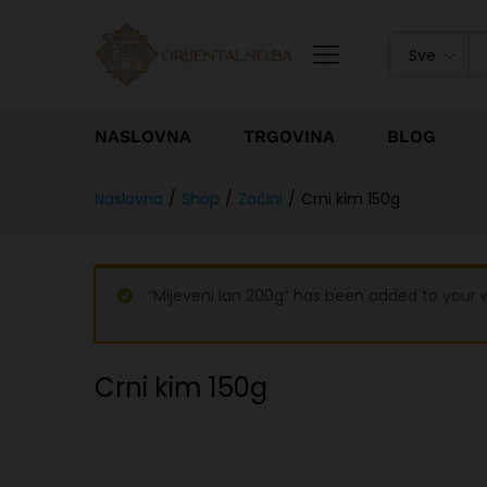
Sve
NASLOVNA
TRGOVINA
BLOG
Naslovna
/
Shop
/
Začini
/
Crni kim 150g
“Mljeveni lan 200g” has been added to your w
Crni kim 150g