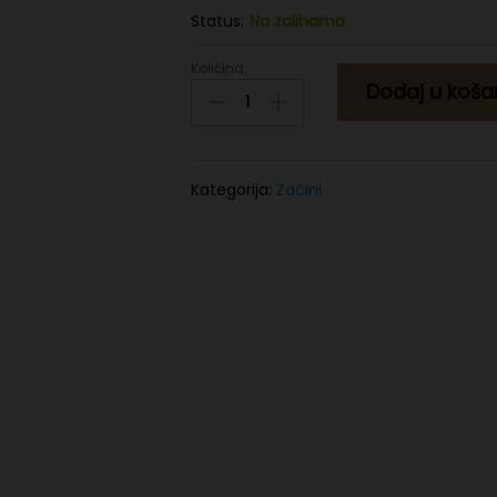
Status:
Na zalihama
Količina:
Crni
Dodaj u koša
kim
150g
quantity
Kategorija:
Začini