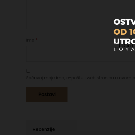
Ime
*
Don't
Sačuvaj moje ime, e-poštu i web stranicu u ovom p
Recenzije