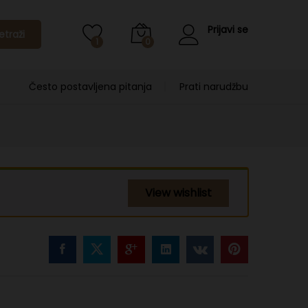
Prijavi se
etraži
1
0
Često postavljena pitanja
Prati narudžbu
View wishlist