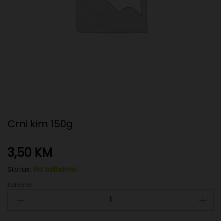
Crni kim 150g
3,50
KM
Status:
Na zalihama
Količina:
Crni
kim
150g
quantity