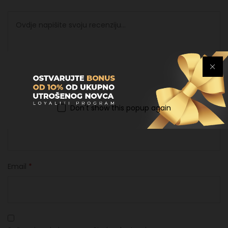
Don't show this popup again
Ime
*
Email
*