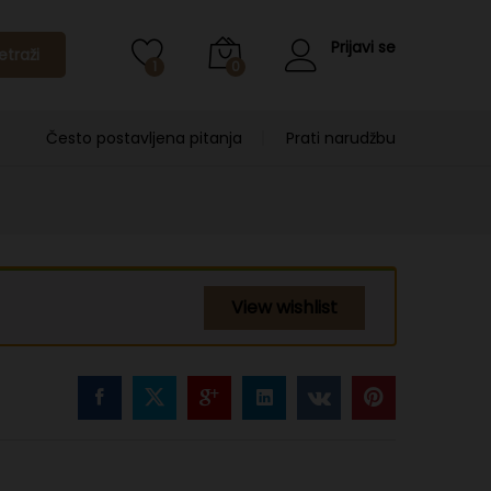
Prijavi se
etraži
1
0
Često postavljena pitanja
Prati narudžbu
View wishlist