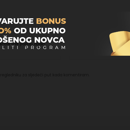
Email
*
 show this popup again
regledniku za sljedeći put kada komentiram.