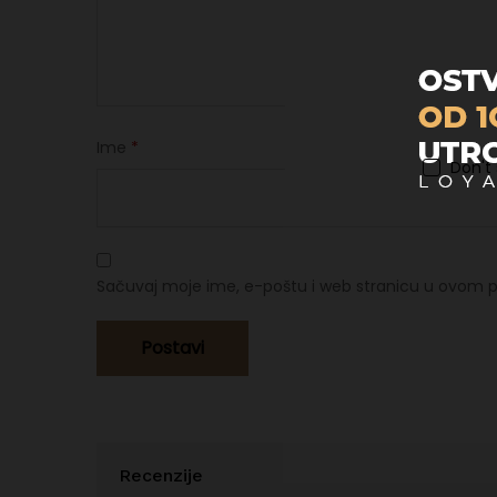
Ime
*
Don't
Sačuvaj moje ime, e-poštu i web stranicu u ovom p
Recenzije