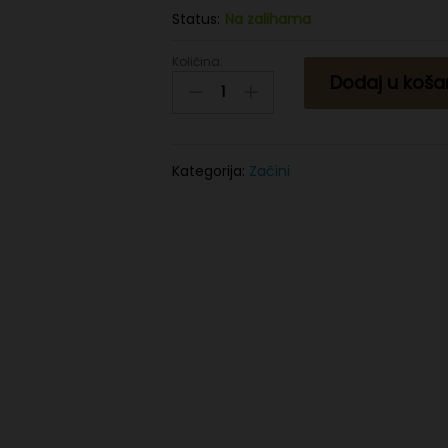
Status:
Na zalihama
Količina:
Crni
Dodaj u koša
kim
150g
quantity
Kategorija:
Začini