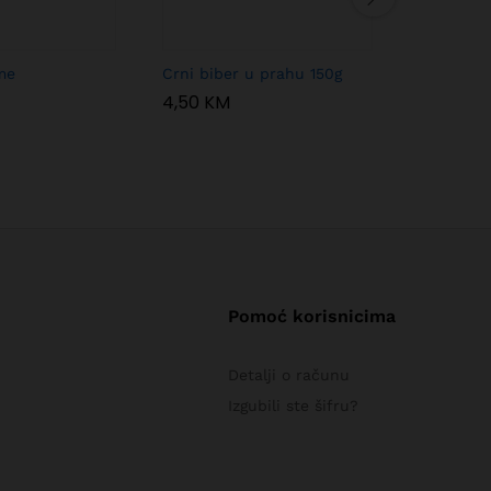
me
Crni biber u prahu 150g
Pimento 
4,50
KM
6,00
KM
Pomoć korisnicima
Detalji o računu
Izgubili ste šifru?