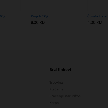
00g
Pinjoli 50g
Čurekot sje
9,00
KM
4,00
KM
Brzi linkovi
Trgovina
Plaćanje
Praćenje narudžbe
Korpa