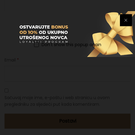
Ime
*
Don't show this popup again
Email
*
Sačuvaj moje ime, e-poštu i web stranicu u ovom
pregledniku za sljedeći put kada komentiram.