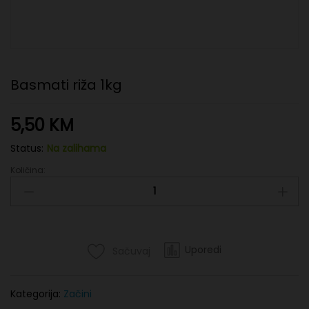
Basmati riža 1kg
5,50
KM
Status:
Na zalihama
Količina:
Basmati
riža
1kg
quantity
Uporedi
Sačuvaj
Kategorija:
Začini