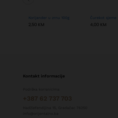
Korijander u zrnu 100g
Čurekot sjeme
2,50
KM
4,00
KM
Kontakt informacije
Podrška korisnicima
+387 62 737 703
Hadžiefendijina 15, Gradačac 76250
info@orijentalno.ba