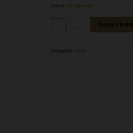
Status:
Na zalihama
Količina:
Crni
Dodaj u koša
kim
150g
quantity
Kategorija:
Začini