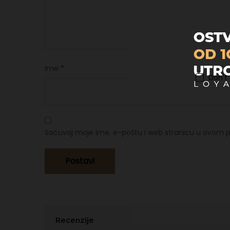
Ime
*
Don't
Sačuvaj moje ime, e-poštu i web stranicu u ovom p
Recenzije