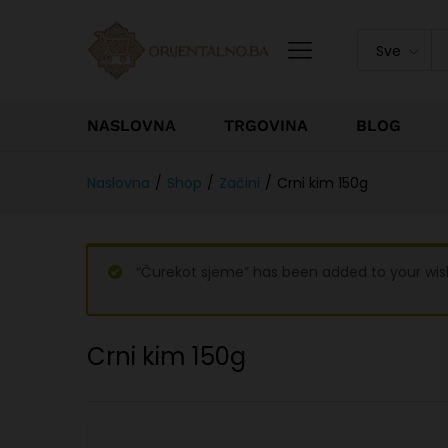
Sve
NASLOVNA
TRGOVINA
BLOG
Naslovna
/
Shop
/
Začini
/
Crni kim 150g
“Čurekot sjeme” has been added to your wish
Crni kim 150g