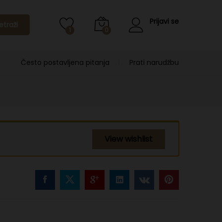
Prijavi se
etraži
1
0
Često postavljena pitanja
Prati narudžbu
View wishlist