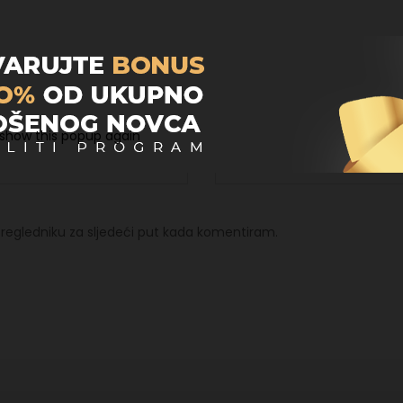
Email
*
 show this popup again
regledniku za sljedeći put kada komentiram.