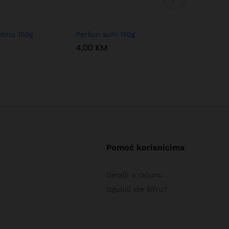
etinu 150g
Peršun suhi 150g
Mix za ću
4,00
KM
3,00
KM
Pomoć korisnicima
Detalji o računu
Izgubili ste šifru?