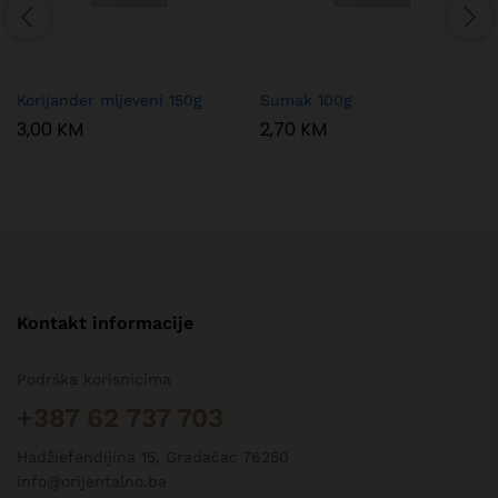
Korijander mljeveni 150g
Sumak 100g
3,00
KM
2,70
KM
Kontakt informacije
Podrška korisnicima
+387 62 737 703
Hadžiefendijina 15, Gradačac 76250
info@orijentalno.ba