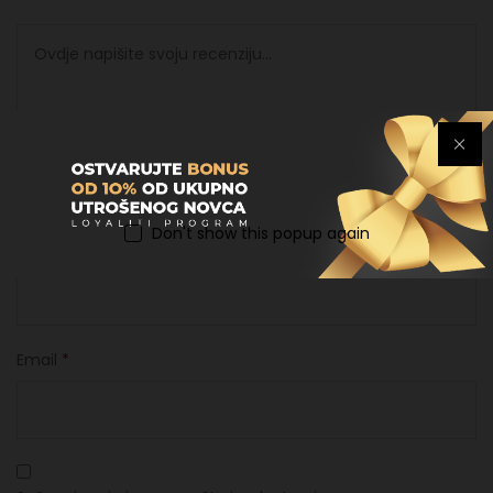
Don't show this popup again
Ime
*
Email
*