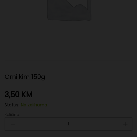
Crni kim 150g
3,50
KM
Status:
Na zalihama
Količina:
Crni
kim
150g
quantity