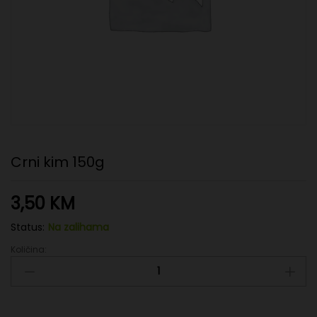
Crni kim 150g
3,50
KM
Status:
Na zalihama
Količina:
Crni
kim
150g
quantity