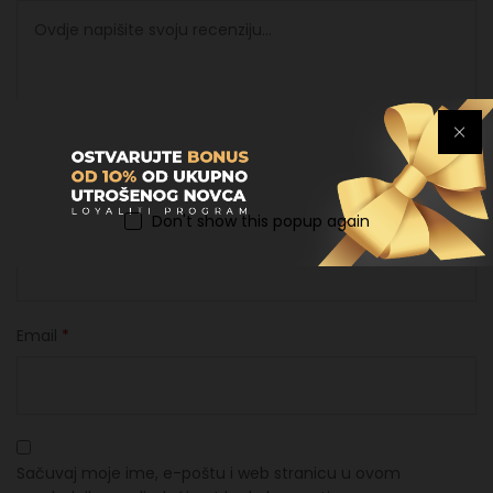
Don't show this popup again
Ime
*
Email
*
Sačuvaj moje ime, e-poštu i web stranicu u ovom