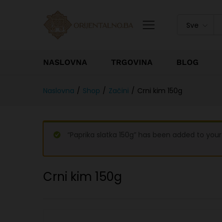
Sve
NASLOVNA
TRGOVINA
BLOG
Naslovna
/
Shop
/
Začini
/
Crni kim 150g
“Paprika slatka 150g” has been added to your 
Crni kim 150g