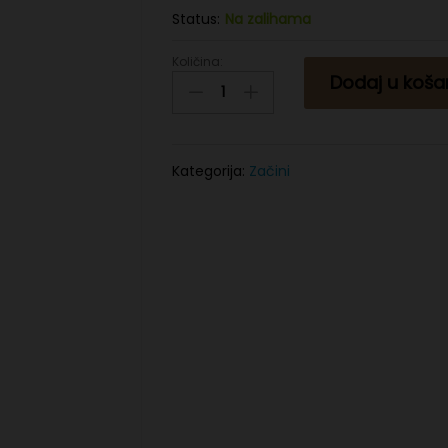
Status:
Na zalihama
Količina:
Crni
Dodaj u koša
kim
150g
quantity
Kategorija:
Začini