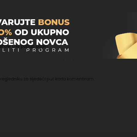
Email
*
 show this popup again
regledniku za sljedeći put kada komentiram.