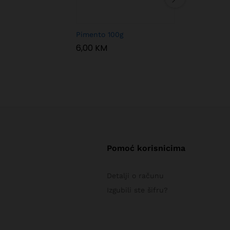
Pimento 100g
Crni bibe
6,00
KM
4,50
KM
Pomoć korisnicima
Detalji o računu
Izgubili ste šifru?