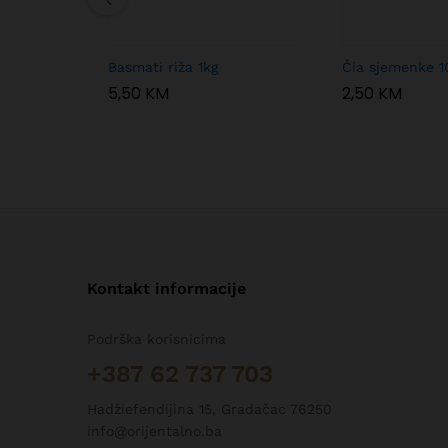
Basmati riža 1kg
Čia sjemenke 1
5,50
KM
2,50
KM
Kontakt informacije
Podrška korisnicima
+387 62 737 703
Hadžiefendijina 15, Gradačac 76250
info@orijentalno.ba