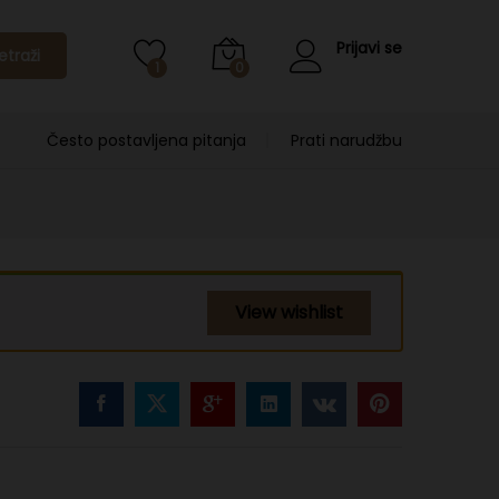
Prijavi se
etraži
1
0
Često postavljena pitanja
Prati narudžbu
View wishlist