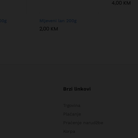
4,00
KM
00g
Mljeveni lan 200g
2,00
KM
Brzi linkovi
Trgovina
Plaćanje
Praćenje narudžbe
Korpa