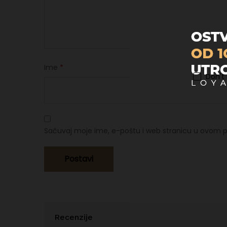
Ime
*
Don't
Sačuvaj moje ime, e-poštu i web stranicu u ovom p
Recenzije