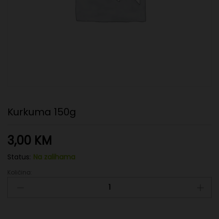
Kurkuma 150g
3,00
KM
Status:
Na zalihama
Količina:
Kurkuma
150g
quantity