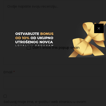
Don't show this popup again
Ime
*
Email
*
Sačuvaj moje ime, e-poštu i web stranicu u ovom