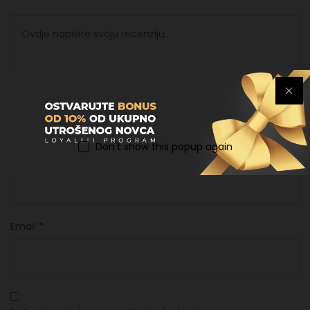
Don't show this popup again
Ime
*
Email
*