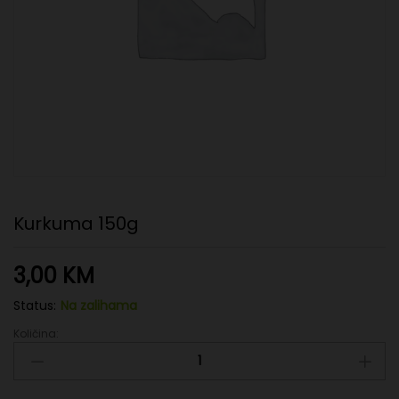
Kurkuma 150g
3,00
KM
Status:
Na zalihama
Količina:
Kurkuma
150g
quantity