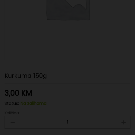
Kurkuma 150g
3,00
KM
Status:
Na zalihama
Količina:
Kurkuma
150g
quantity