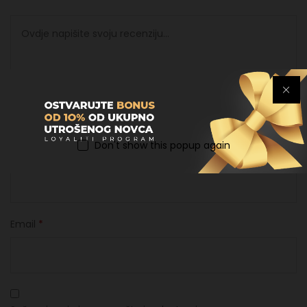
Don't show this popup again
Ime
*
Email
*