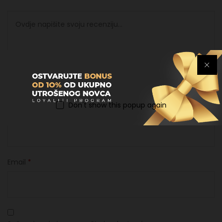
Don't show this popup again
Ime
*
Email
*