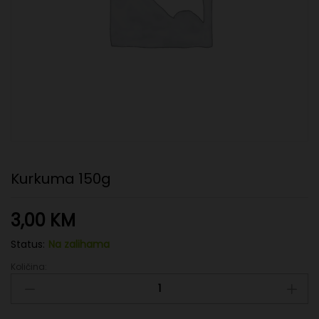
Kurkuma 150g
3,00
KM
Status:
Na zalihama
Količina:
Kurkuma
150g
quantity