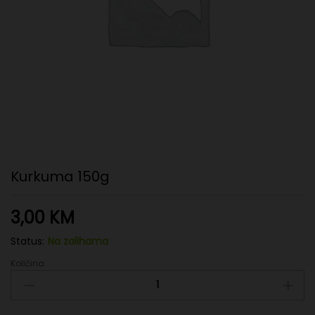
Kurkuma 150g
3,00
KM
Status:
Na zalihama
Količina:
Kurkuma
150g
quantity