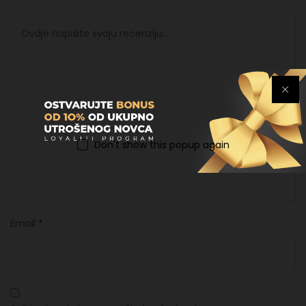
Don't show this popup again
Ime
*
Email
*