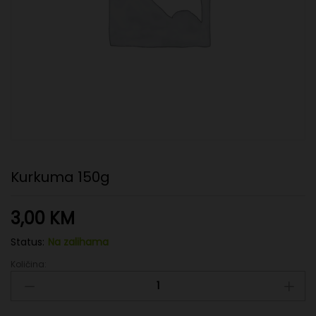
Kurkuma 150g
3,00
KM
Status:
Na zalihama
Količina:
Kurkuma
150g
quantity