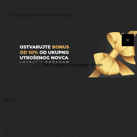
Don't show this popup again
Ime
*
Email
*