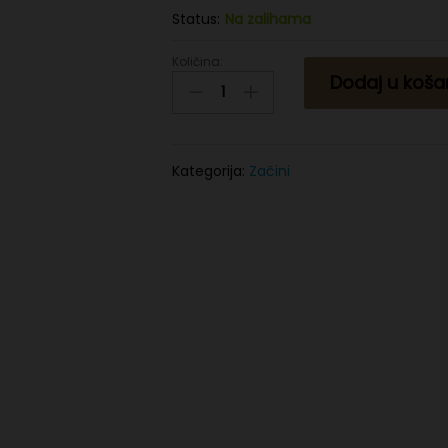
Status:
Na zalihama
Količina:
Kurkuma
Dodaj u koša
štapići
quantity
Kategorija:
Začini