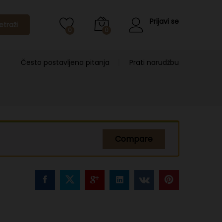
Prijavi se
etraži
0
0
Često postavljena pitanja
Prati narudžbu
Compare