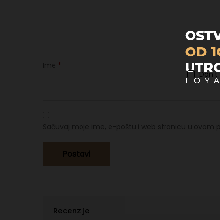
Ime
*
Don't
Sačuvaj moje ime, e-poštu i web stranicu u ovom p
Recenzije