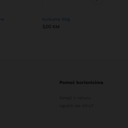
me
Kurkuma 150g
Mix za ću
3,00
KM
3,00
KM
Pomoć korisnicima
Detalji o računu
Izgubili ste šifru?