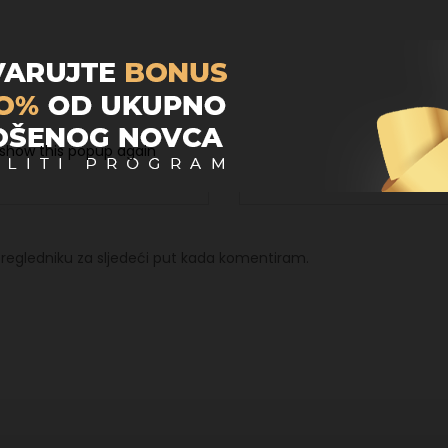
Email
*
 show this popup again
regledniku za sljedeći put kada komentiram.