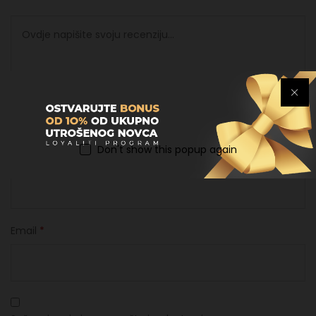
Don't show this popup again
Ime
*
Email
*