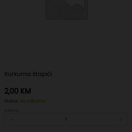
Kurkuma štapići
2,00
KM
Status:
Na zalihama
Količina:
Kurkuma
štapići
quantity