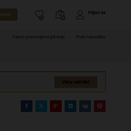
Prijavi se
etraži
1
0
Često postavljena pitanja
Prati narudžbu
View wishlist