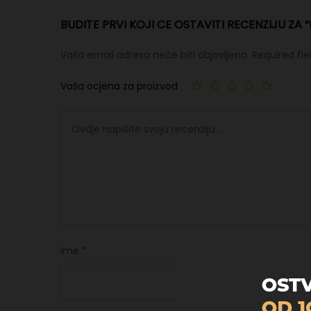
BUDITE PRVI KOJI CE OSTAVITI RECENZIJU ZA 
Vaša email adresa neće biti objavljena.
Required fi
Vaša ocjena za proizvod
Ime
*