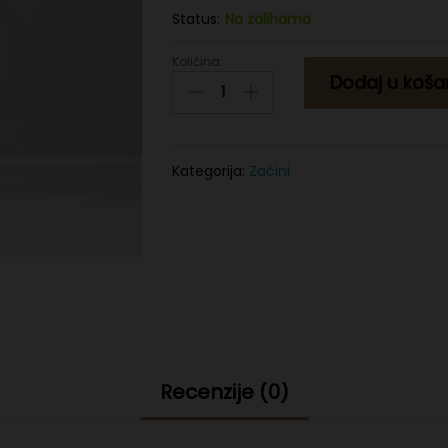
Status:
Na zalihama
Količina:
Paprika
Dodaj u koša
slatka
150g
quantity
Kategorija:
Začini
Recenzije (0)