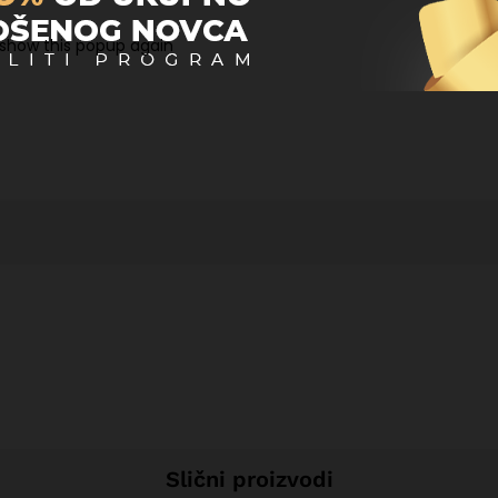
regledniku za sljedeći put kada komentiram.
 show this popup again
Slični proizvodi