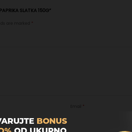
“PAPRIKA SLATKA 150G”
elds are marked
*
Email
*