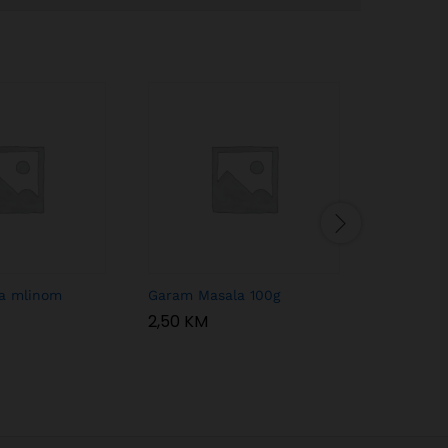
sa mlinom
Garam Masala 100g
Basmati r
2,50
KM
5,50
KM