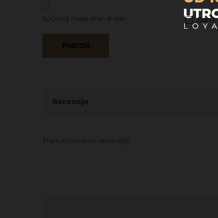
Sačuvaj moje ime, e-poštu i web stranicu u ovom p
Don't
Recenzije
Trenutno nema recenzija