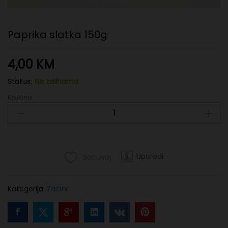
Paprika slatka 150g
4,00
KM
Status:
Na zalihama
Količina:
Paprika
slatka
150g
quantity
Uporedi
Sačuvaj
Kategorija:
Začini