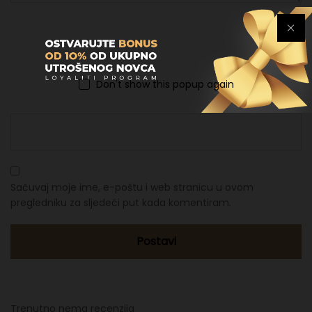
Ime
*
Don't show this popup again
Email
*
Sačuvaj moje ime, e-poštu i web stranicu u ovom
pregledniku za sljedeći put kada komentiram.
Trenutno nema recenzija