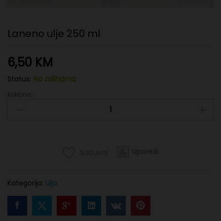
Laneno ulje 250 ml
6,50
KM
Status:
Na zalihama
Količina:
Laneno
ulje
250
ml
quantity
Uporedi
Sačuvaj
Kategorija:
Ulja