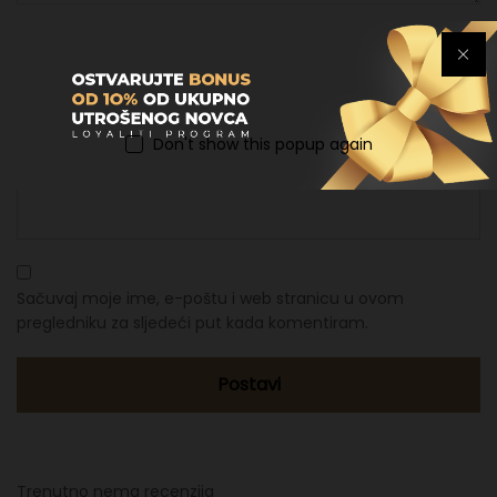
Ime
*
Don't show this popup again
Email
*
Sačuvaj moje ime, e-poštu i web stranicu u ovom
pregledniku za sljedeći put kada komentiram.
Trenutno nema recenzija