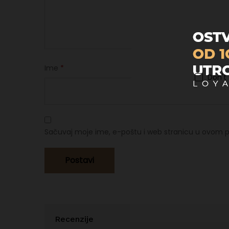
Ime
*
Don't
Sačuvaj moje ime, e-poštu i web stranicu u ovom p
Recenzije