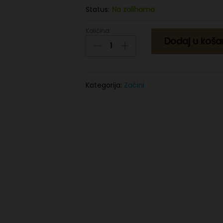
Status:
Na zalihama
Količina:
Kurkuma
Dodaj u koša
150g
quantity
Kategorija:
Začini