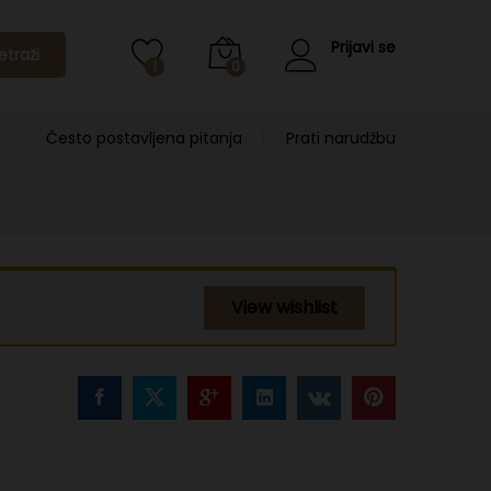
Prijavi se
etraži
1
0
Često postavljena pitanja
Prati narudžbu
View wishlist