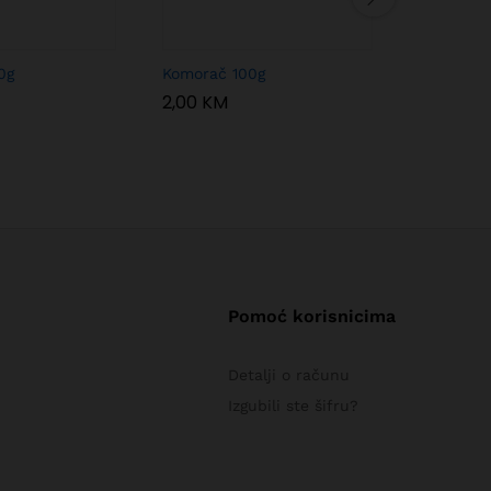
0g
Komorač 100g
Anis zvje
2,00
KM
10,00
KM
Pomoć korisnicima
Detalji o računu
Izgubili ste šifru?