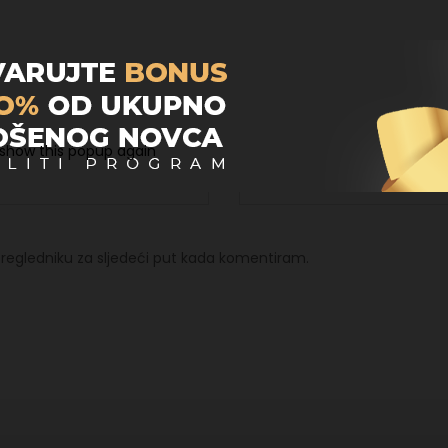
Email
*
 show this popup again
regledniku za sljedeći put kada komentiram.