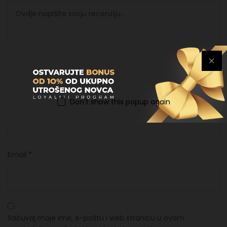
Don't show this popup again
Ime
*
Email
*
Sačuvaj moje ime, e-poštu i web stranicu u ovom