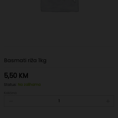
Basmati riža 1kg
5,50
KM
Status:
Na zalihama
Količina:
Basmati
riža
1kg
quantity