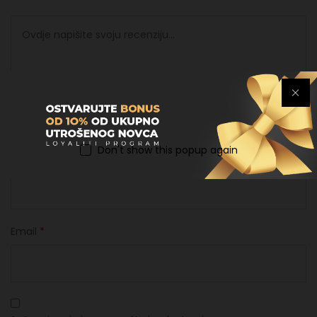
Don't show this popup again
Ime
*
Email
*