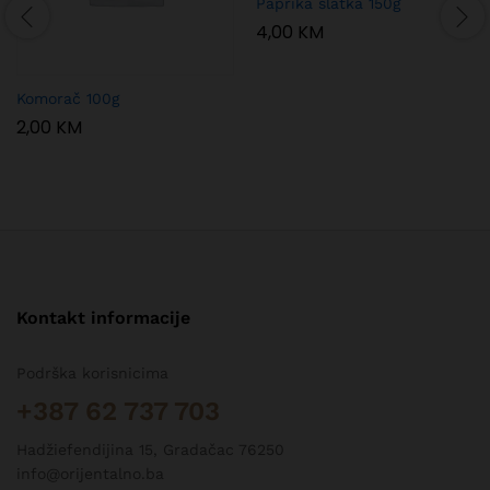
Paprika slatka 150g
4,00
KM
Komorač 100g
2,00
KM
Kontakt informacije
Podrška korisnicima
+387 62 737 703
Hadžiefendijina 15, Gradačac 76250
info@orijentalno.ba