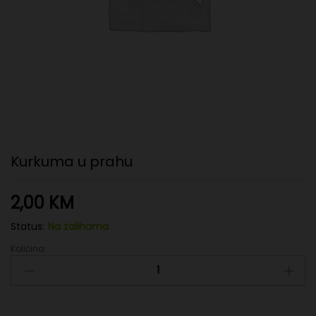
Kurkuma u prahu
2,00
KM
Status:
Na zalihama
Količina:
Kurkuma
u
prahu
quantity