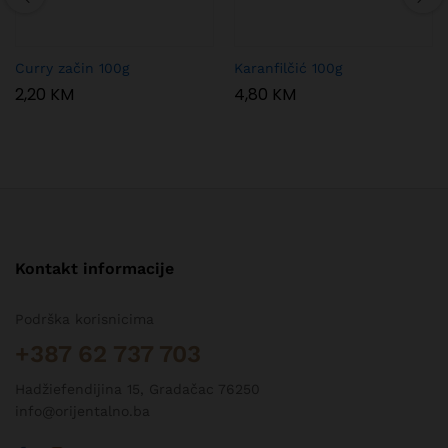
Curry začin 100g
Karanfilčić 100g
2,20
KM
4,80
KM
Kontakt informacije
Podrška korisnicima
+387 62 737 703
Hadžiefendijina 15, Gradačac 76250
info@orijentalno.ba