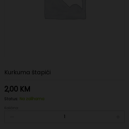
Kurkuma štapići
2,00
KM
Status:
Na zalihama
Količina:
Kurkuma
štapići
quantity