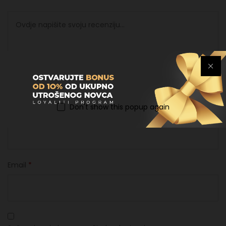
Don't show this popup again
Ime
*
Email
*