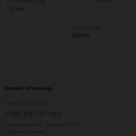
Paprika slatka 150g
4,00
KM
Komorač 100g
2,00
KM
Kontakt informacije
Podrška korisnicima
+387 62 737 703
Hadžiefendijina 15, Gradačac 76250
info@orijentalno.ba