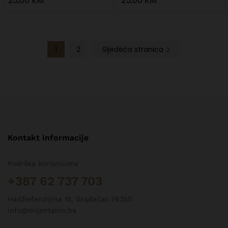
25,00
KM
25,00
KM
1
2
Sljedeća stranica
Kontakt informacije
Podrška korisnicima
+387 62 737 703
Hadžiefendijina 15, Gradačac 76250
info@orijentalno.ba