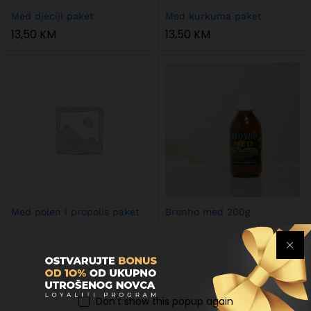
Med djeciji paket
Med kurkuma paket
13,50
KM
13,50
KM
Med polen i propolis paket
Bronho med 200g
13,50
KM
16,00
KM
Don't show this popup again