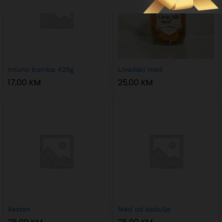
Imuno bomba 425g
Livadski med
17,00
KM
25,00
KM
Kesten
Med od kadulje