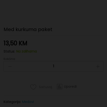
Med kurkuma paket
13,50
KM
Status:
Na zalihama
Količina:
Med
kurkuma
paket
quantity
Uporedi
Sačuvaj
Kategorija:
Medovi