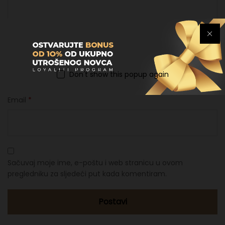
Ime
*
Don't show this popup again
Email
*
Sačuvaj moje ime, e-poštu i web stranicu u ovom
pregledniku za sljedeći put kada komentiram.