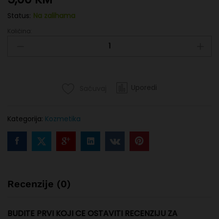
Status:
Na zalihama
Količina:
Maslinovo
ulje
za
kosu
90
ml
Uporedi
Sačuvaj
quantity
Kategorija:
Kozmetika
Recenzije (0)
BUDITE PRVI KOJI CE OSTAVITI RECENZIJU ZA