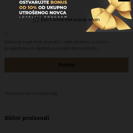
Email
*
Don't show this popup again
Sačuvaj moje ime, e-poštu i web stranicu u ovom
pregledniku za sljedeći put kada komentiram.
Trenutno nema recenzija
Slični proizvodi