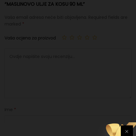
“MASLINOVO ULJE ZA KOSU 90 ML”
Vaša email adresa neće biti objavljena.
Required fields are
marked
*
Vaša ocjena za proizvod
Ime
*